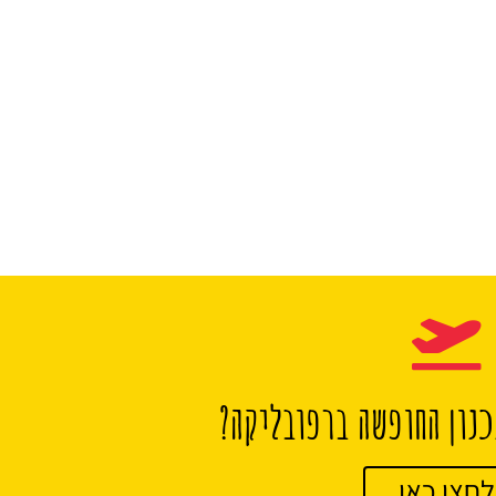
נון החופשה ברפובליקה?
לחצו כאן