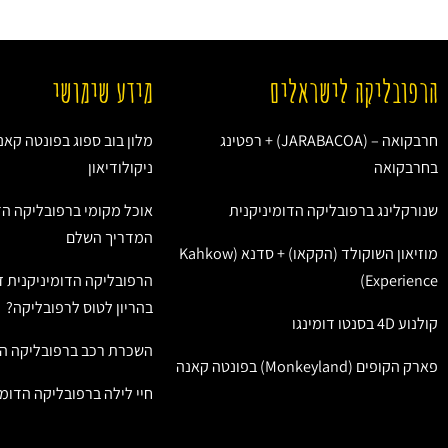
הרפובליקה לישראלים
מידע שימושי
חרבקואה – (JARABACOA) + רפטינג
מלון בוב ספוג בפונטה קאנ
בחרבקואה
ניקולודיאון
שנורקלינג ברפובליקה הדומיניקנית
אוכל מקומי ברפובליקה הד
המדריך השלם
מוזיאון השוקולד (הקקאו) + סדנא (Kahkow
Experience)
הרפובליקה הדומיניקנית ז
בהריון לטוס לרפובליקה?
קולנוע 4D בסנטו דומינגו
השכרת רכב ברפובליקה הד
פארק הקופים (Monkeyland) בפונטה קאנה
חיי לילה ברפובליקה הדומי