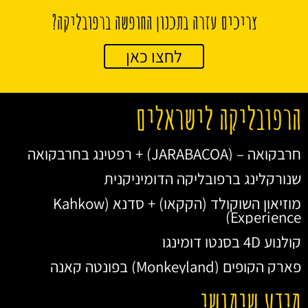
צריכים עזרה בתכנון החופשה ברפובליקה?
לחצו כאן
הרפובליקה לישראלים
חרבקואה – (JARABACOA) + רפטינג בחרבקואה
שנורקלינג ברפובליקה הדומיניקנית
מוזיאון השוקולד (הקקאו) + סדנא (Kahkow
Experience)
קולנוע 4D בסנטו דומינגו
פארק הקופים (Monkeyland) בפונטה קאנה
מידע שימושי