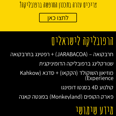
צריכים עזרה בתכנון החופשה ברפובליקה?
לחצו כאן
הרפובליקה לישראלים
חרבקואה – (JARABACOA) + רפטינג בחרבקואה
שנורקלינג ברפובליקה הדומיניקנית
מוזיאון השוקולד (הקקאו) + סדנא (Kahkow
Experience)
קולנוע 4D בסנטו דומינגו
פארק הקופים (Monkeyland) בפונטה קאנה
מידע שימושי