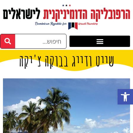
שייט ודייג בבוקה צ'יקה
פתח סרגל נגישות