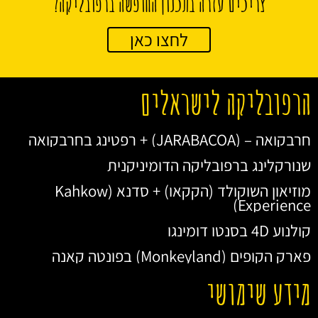
צריכים עזרה בתכנון החופשה ברפובליקה?
לחצו כאן
הרפובליקה לישראלים
חרבקואה – (JARABACOA) + רפטינג בחרבקואה
שנורקלינג ברפובליקה הדומיניקנית
מוזיאון השוקולד (הקקאו) + סדנא (Kahkow
Experience)
קולנוע 4D בסנטו דומינגו
פארק הקופים (Monkeyland) בפונטה קאנה
מידע שימושי