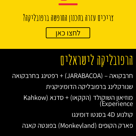
צריכים עזרה בתכנון החופשה ברפובליקה?
לחצו כאן
הרפובליקה לישראלים
חרבקואה – (JARABACOA) + רפטינג בחרבקואה
שנורקלינג ברפובליקה הדומיניקנית
מוזיאון השוקולד (הקקאו) + סדנא (Kahkow
Experience)
קולנוע 4D בסנטו דומינגו
פארק הקופים (Monkeyland) בפונטה קאנה