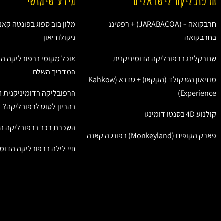
חרבקואה – (JARABACOA) + רפטינג
מלון בוב ספוג בפונטה קאנ
בחרבקואה
ניקולודיאון
שנורקלינג ברפובליקה הדומיניקנית
אוכל מקומי ברפובליקה הד
המדריך השלם
מוזיאון השוקולד (הקקאו) + סדנא (Kahkow
Experience)
הרפובליקה הדומיניקנית ז
בהריון לטוס לרפובליקה?
קולנוע 4D בסנטו דומינגו
השכרת רכב ברפובליקה הד
פארק הקופים (Monkeyland) בפונטה קאנה
חיי לילה ברפובליקה הדומי