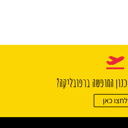
נון החופשה ברפובליקה?
לחצו כאן