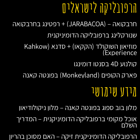
הרפובליקה לישראלים
חרבקואה – (JARABACOA) + רפטינג בחרבקואה
שנורקלינג ברפובליקה הדומיניקנית
מוזיאון השוקולד (הקקאו) + סדנא (Kahkow
Experience)
קולנוע 4D בסנטו דומינגו
פארק הקופים (Monkeyland) בפונטה קאנה
מידע שימושי
מלון בוב ספוג בפונטה קאנה – מלון ניקולודיאון
אוכל מקומי ברפובליקה הדומיניקנית – המדריך
השלם
הרפובליקה הדומיניקנית זיקה – האם מסוכן בהריון