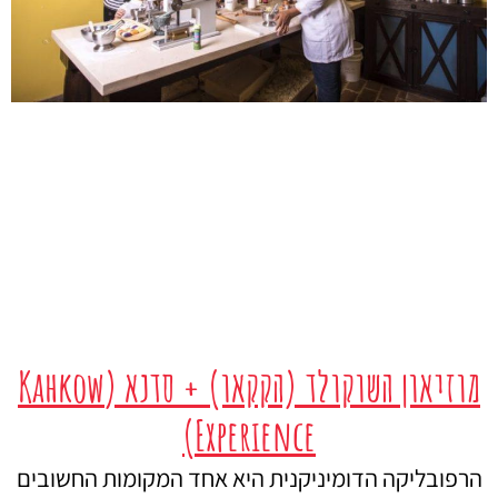
מוזיאון השוקולד (הקקאו) + סדנא (Kahkow
Experience)
הרפובליקה הדומיניקנית היא אחד המקומות החשובים