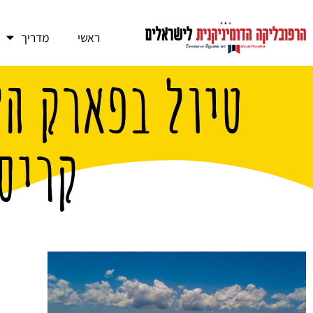
ראשי
מדריך
טיול בפארק הל
קריס