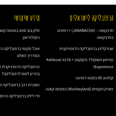
הרפובליקה לישראלים
מידע שימושי
חרבקואה – (JARABACOA) + רפטינג
מלון בוב ספוג בפונטה קאנ
בחרבקואה
ניקולודיאון
שנורקלינג ברפובליקה הדומיניקנית
אוכל מקומי ברפובליקה הד
המדריך השלם
מוזיאון השוקולד (הקקאו) + סדנא (Kahkow
Experience)
הרפובליקה הדומיניקנית ז
בהריון לטוס לרפובליקה?
קולנוע 4D בסנטו דומינגו
השכרת רכב ברפובליקה הד
פארק הקופים (Monkeyland) בפונטה קאנה
חיי לילה ברפובליקה הדומי