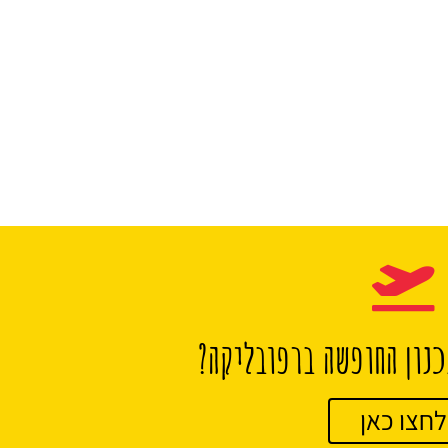
נון החופשה ברפובליקה?
לחצו כאן