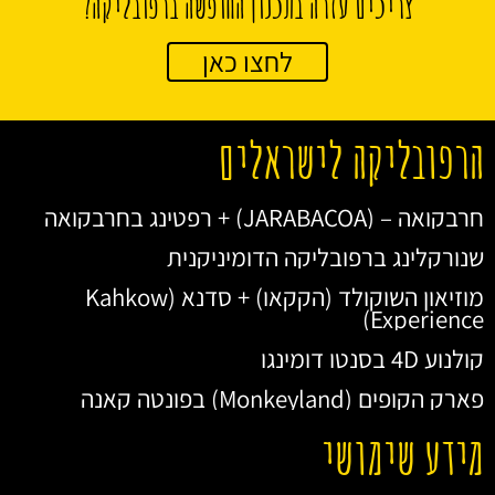
צריכים עזרה בתכנון החופשה ברפובליקה?
לחצו כאן
הרפובליקה לישראלים
חרבקואה – (JARABACOA) + רפטינג בחרבקואה
שנורקלינג ברפובליקה הדומיניקנית
מוזיאון השוקולד (הקקאו) + סדנא (Kahkow
Experience)
קולנוע 4D בסנטו דומינגו
פארק הקופים (Monkeyland) בפונטה קאנה
מידע שימושי